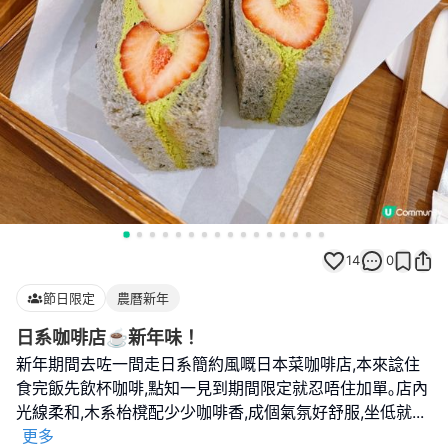
14
0
節日限定
農曆新年
日系咖啡店☕️新年味！
新年期間去咗一間走日系簡約風嘅日本菜咖啡店,本來諗住
食完飯先飲杯咖啡,點知一見到期間限定就忍唔住加單｡店內
光線柔和,木系枱櫈配少少咖啡香,成個氣氛好舒服,坐低就
...
更多