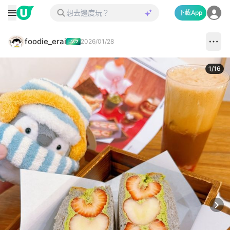
下載App
foodie_erai
2026/01/28
1
/
16
Next