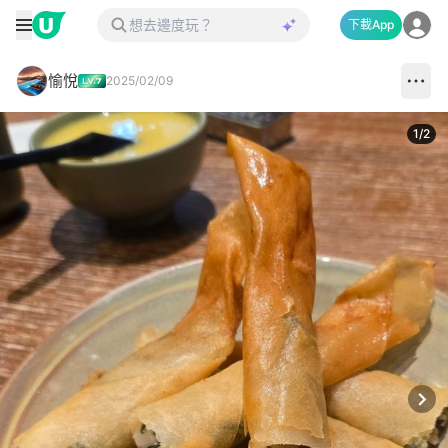
下載App
愉悅
2025/02/09
1
/
2
Next