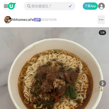
下載App
hhhomecafe
2025/12/09
1
/
4
Next