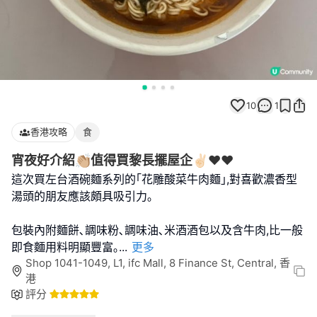
10
1
香港攻略
食
宵夜好介紹👏🏼值得買黎長擺屋企✌🏻❤️❤️
這次買左台酒碗麵系列的｢花雕酸菜牛肉麵｣,對喜歡濃香型
湯頭的朋友應該頗具吸引力｡
包裝內附麵餅､調味粉､調味油､米酒酒包以及含牛肉,比一般
即食麵用料明顯豐富｡
...
更多
Shop 1041-1049, L1, ifc Mall, 8 Finance St, Central, 香
港
評分