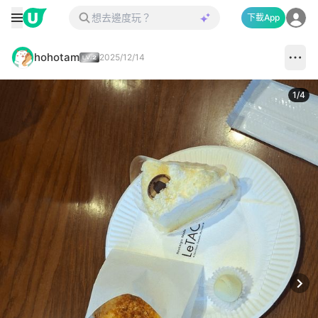
下載App
hohotam
2025/12/14
1
/
4
Next