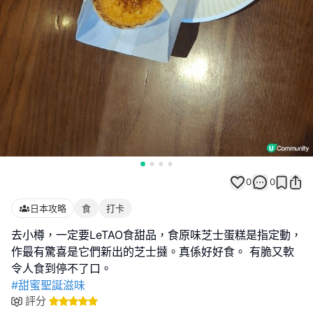
0
0
日本攻略
食
打卡
去小樽，一定要LeTAO食甜品，食原味芝士蛋糕是指定動，
作最有驚喜是它們新出的芝士撻。真係好好食。 有脆又軟
#甜蜜聖誕滋味
評分