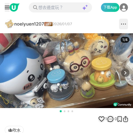
下載App
noelyuen1207
2026/01/07
1
/
4
Next
1
0
吹水