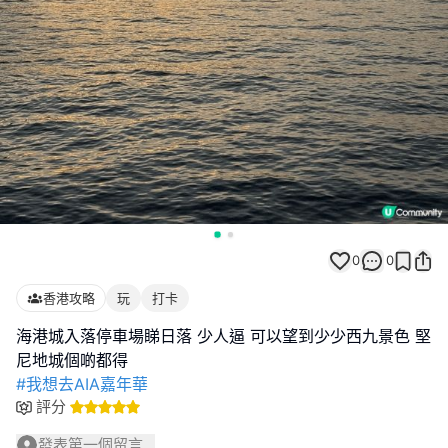
0
0
香港攻略
玩
打卡
海港城入落停車場睇日落 少人逼 可以望到少少西九景色 堅
#我想去AIA嘉年華
評分
發表第一個留言...