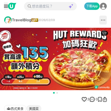
下載App
TravelBlog
2026/02/09
1
/
2
Next
3
0
西式美食
美國菜