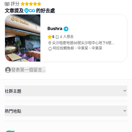
評分
文章提及
的好去處
Bushra
5
4
人想去
尖沙咀麼地道66號尖沙咀中心地下6號
舖及UG樓16號舖
阿拉伯鯛魚柳、中東菜、中東菜
發表第一個留言...
社群主題
熱門地點