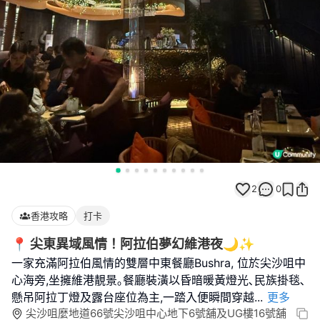
2
0
香港攻略
打卡
📍 尖東異域風情！阿拉伯夢幻維港夜🌙✨
一家充滿阿拉伯風情的雙層中東餐廳Bushra, 位於尖沙咀中
心海旁,坐擁維港靚景｡餐廳裝潢以昏暗暖黃燈光､民族掛毯､
懸吊阿拉丁燈及露台座位為主,一踏入便瞬間穿越
...
更多
尖沙咀麼地道66號尖沙咀中心地下6號舖及UG樓16號舖