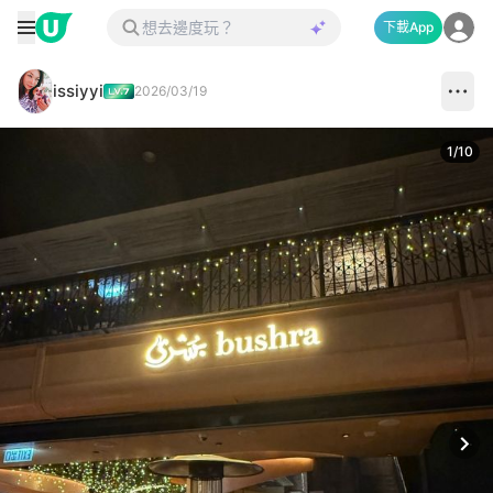
下載App
issiyyi
2026/03/19
1
/
10
Next