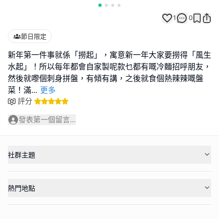
1
0
節日限定
新年第一件事就係「撈起」，寓意新一年大家要撈得「風生
水起」！所以每年都會自家製呢款乜都有嘅冷麵招呼朋友，
然後就嚟個刺身拼盤，有傾有講，之後就食個熱辣辣嘅盤
菜！滿
...
更多
評分
發表第一個留言...
社群主題
熱門地點