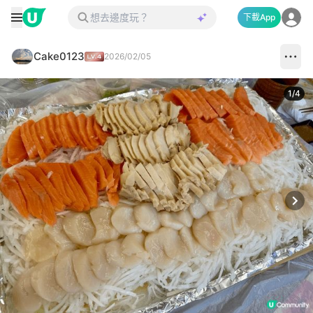
下載App
Cake0123
2026/02/05
1
/
4
Next