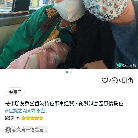
0
0
親子
#我想去AIA嘉年華
評分
發表第一個留言...