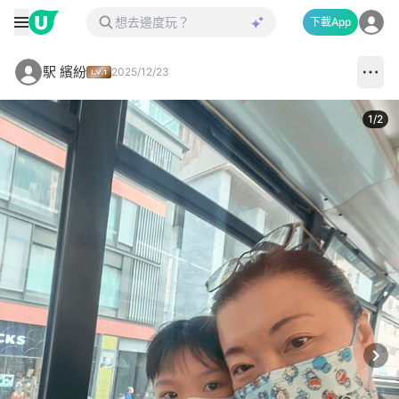
下載App
駅 繽紛
2025/12/23
1
/
2
Next