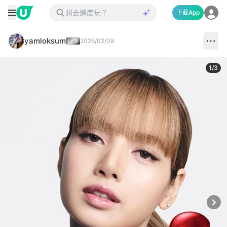
下載App
yamloksum
2026/02/09
1
/
3
Next