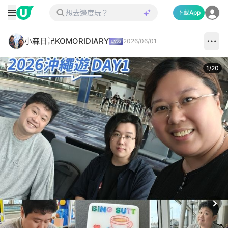
下載App
小森日記KOMORIDIARY
2026/06/01
1
/
20
Next