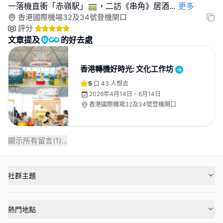
一落機直衝「赤嶺駅」🚃，二訪《串角》居酒
...
更多
香港國際機場32及34號登機閘口
評分
文章提及
的好去處
香港轉機好時光: 文化工作坊
5
43
人想去
2026年4月14日 - 6月14日
香港國際機場32及34號登機閘口
顯示所有留言(
1
)...
社群主題
熱門地點