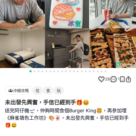
28
1
沖繩攻略
住
食
玩
未出發先興奮，手信已經到手🎁😆
送完阿仔機🛫，仲夠時間食個Burger King🍔，再參加埋
《麻雀填色工作坊》🎨🀄️，未出發先興奮，手信已經到手
🎁😆