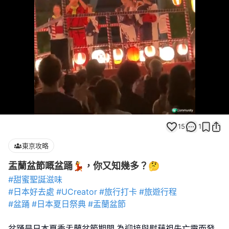
Loaded
:
Unmute
98.63%
15
1
東京攻略
盂蘭盆節嘅盆踊💃，你又知幾多？🤔
#甜蜜聖誕滋味
#日本好去處
#UCreator
#旅行打卡
#旅遊行程
#盆踊
#日本夏日祭典
#盂蘭盆節
盆踊是日本夏季盂蘭盆節期間,為迎接與慰藉祖先亡靈而發