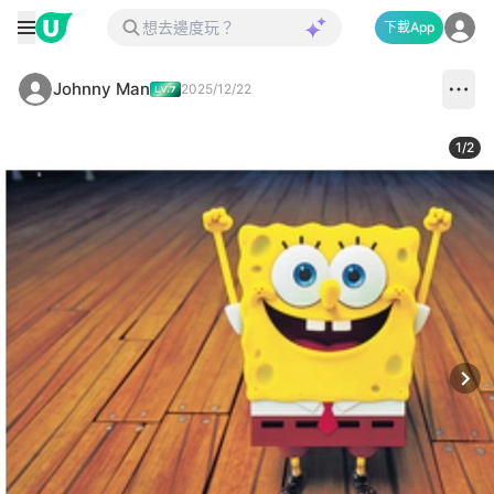
下載App
Johnny Man
2025/12/22
1
/
2
Next