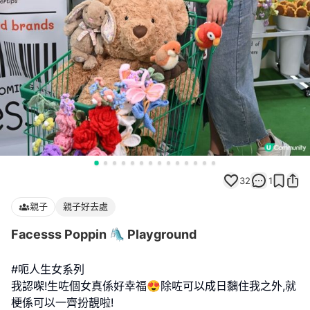
32
1
親子
親子好去處
Facesss Poppin 🛝 Playground
#呃人生女系列
我認㗎!生咗個女真係好幸福😍除咗可以成日黐住我之外,就
梗係可以一齊扮靚啦!