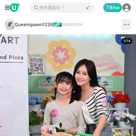
下載App
Queenqueen1226
2026/04/24
1
/
14
Next