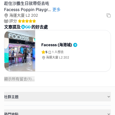
趁住沙膽生日就帶佢去咗
Facesss Poppin Playgr
...
更多
海運大廈 L2 202
評分
文章提及
的好去處
Facesss (海港城)
5
1
人想去
海運大廈 L2 202
顯示所有留言(
1
)...
社群主題
熱門地點