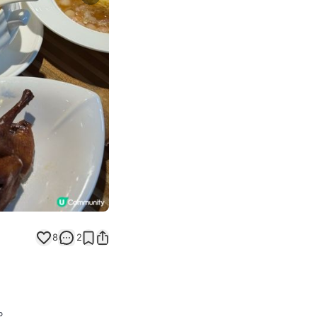
Next slide
8
2
｡