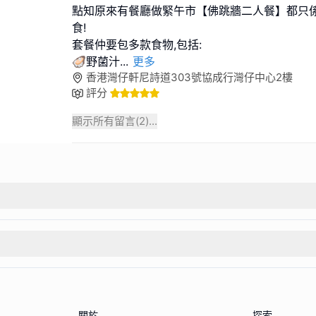
點知原來有餐廳做緊午市【佛跳牆二人餐】都只係$
食!
套餐仲要包多款食物,包括:
🦪野菌汁
...
更多
香港灣仔軒尼詩道303號協成行灣仔中心2樓
評分
顯示所有留言(
2
)...
關於
探索