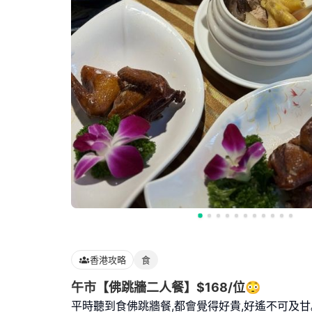
香港攻略
食
午市【佛跳牆二人餐】$168/位😳
平時聽到食佛跳牆餐,都會覺得好貴,好遙不可及甘