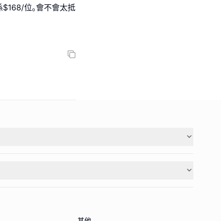
168/位｡會不會太抵
其他