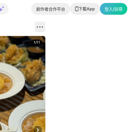
下載App
創作者合作平台
登入/註冊
1
/
11