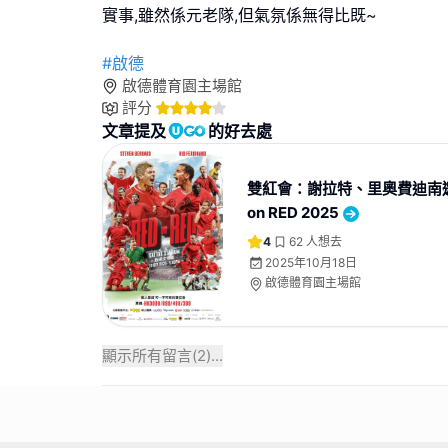
實事,雖然係元老隊,但氣氛係無得比既~
#啟德
啟德體育園主場館
評分
文章提及
的好去處
雙紅會：謝拉特、里奧費迪南邀
on RED 2025
4
62
人想去
2025年10月18日
啟德體育園主場館
顯示所有留言(
2
)...