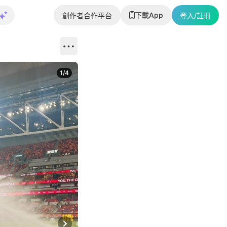
下載App
創作者合作平台
登入/註冊
1
/
4