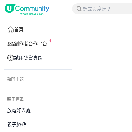
首頁
創作者合作平台
試用獎賞專區
熱門主題
親子專區
放電好去處
親子旅遊