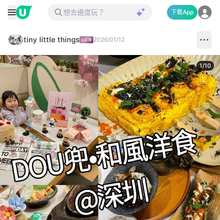
下載App
tiny little things
2026/01/12
1
/
10
Next