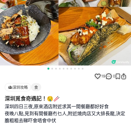
19
0
深圳攻略
食
深圳覓食奇遇記！🤤🥢
深圳四日三夜,原來酒店附近求其一間餐廳都好好食
夜晚八點,見到有間餐廳冇乜人,附近燒肉店又大排長龍,決定
膽粗粗去睇吓會唔會中伏