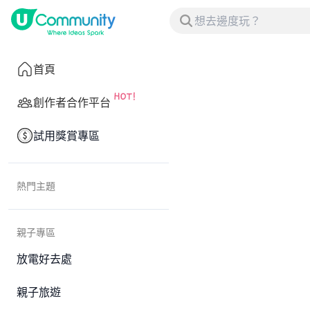
首頁
創作者合作平台
試用獎賞專區
熱門主題
親子專區
放電好去處
親子旅遊