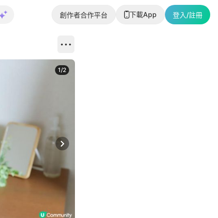
下載App
創作者合作平台
登入/註冊
1
/
2
即睇更多社
Next slide
返回帖文