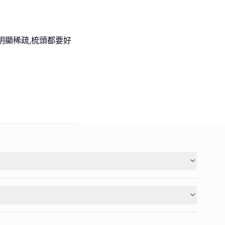
明顯稀疏,梳頭都要好