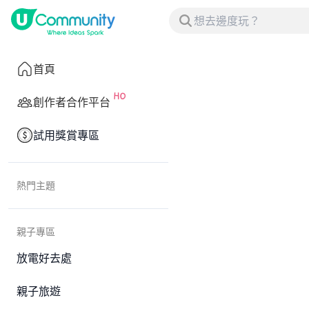
首頁
創作者合作平台
試用獎賞專區
熱門主題
親子專區
放電好去處
親子旅遊