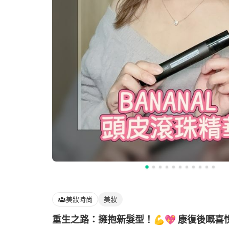
美妝時尚
美妝
重生之路：擁抱新髮型！💪💖 康復後嘅喜