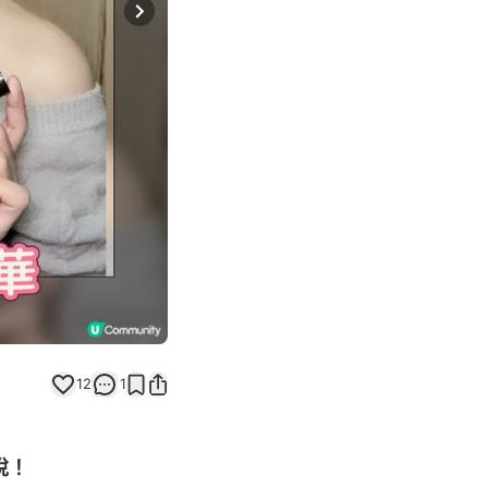
Next slide
12
1
悅！