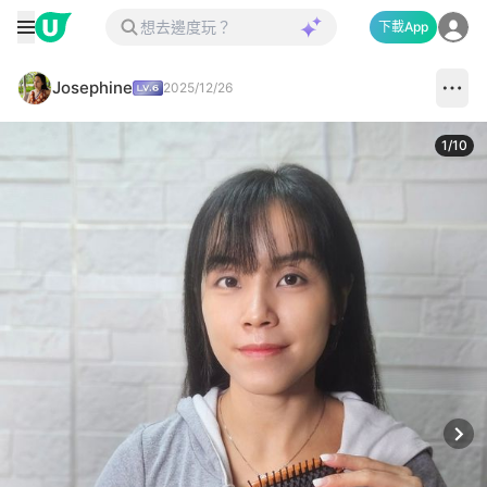
下載App
Josephine
2025/12/26
1
/
10
Next