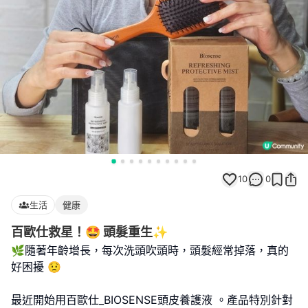
10
0
生活
健康
百歐仕救星！🤩 頭髮重生✨
🌿隨著年齡增長，每次洗頭吹頭時，頭髮經常掉落，真的
好困擾 😟
最近開始用百歐仕_BIOSENSE頭皮養護液 。產品特別針對