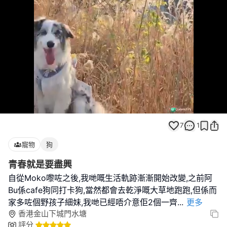
Loaded
:
Unmute
100.00%
7
1
寵物
狗
青春就是要盡興
自從Moko嚟咗之後,我哋嘅生活軌跡漸漸開始改變,之前阿
Bu係cafe狗同打卡狗,當然都會去乾淨嘅大草地跑跑,但係而
家多咗個野孩子細妹,我哋已經唔介意佢2個一齊
...
更多
香港金山下城門水塘
評分