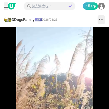
下載App
3DogsFamily
2026/01/23