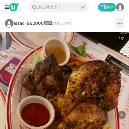
下載App
issac1992000
2026/06/03
1
/
7
Next