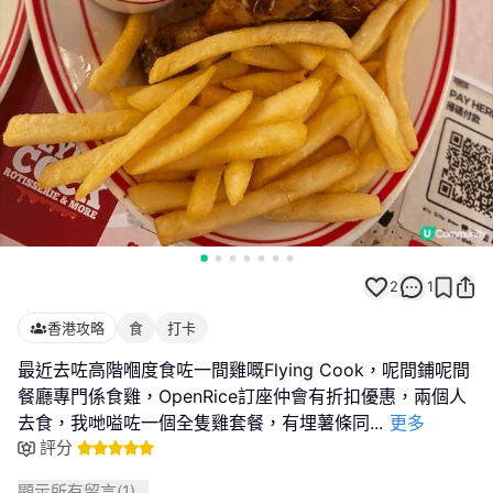
2
1
香港攻略
食
打卡
最近去咗高階嗰度食咗一間雞嘅Flying Cook，呢間鋪呢間
餐廳專門係食雞，OpenRice訂座仲會有折扣優惠，兩個人
去食，我哋嗌咗一個全隻雞套餐，有埋薯條同
...
更多
評分
顯示所有留言(
1
)...