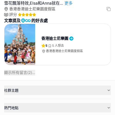
雪花飄落特效,Elsa和Anna就在
...
更多
香港香港迪士尼樂園度假區
評分
文章提及
的好去處
香港迪士尼樂園
5
5
人想去
香港香港迪士尼樂園度假區
顯示所有留言(
2
)...
社群主題
熱門地點