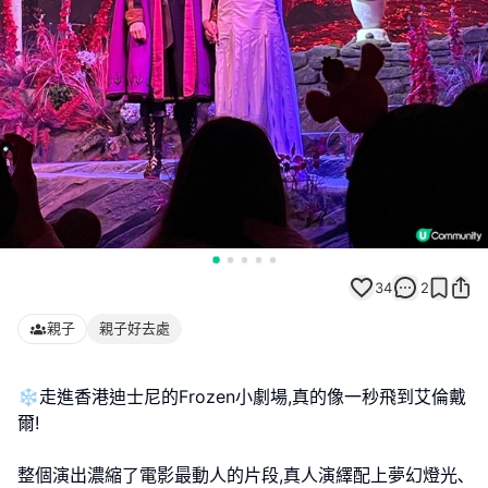
34
2
親子
親子好去處
❄️走進香港迪士尼的Frozen小劇場,真的像一秒飛到艾倫戴
爾!
整個演出濃縮了電影最動人的片段,真人演繹配上夢幻燈光､