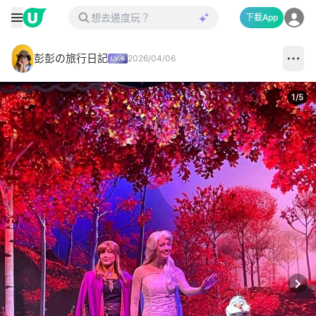
下載App
彭彭の旅行日記
2026/04/06
1
/
5
Next