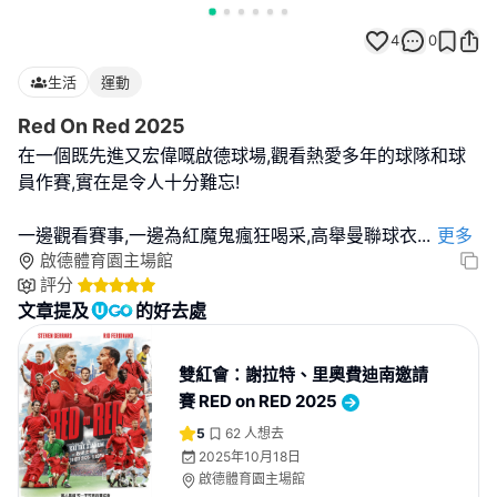
4
0
生活
運動
Red On Red 2025
在一個既先進又宏偉嘅啟德球場,觀看熱愛多年的球隊和球
員作賽,實在是令人十分難忘!
一邊觀看賽事,一邊為紅魔鬼瘋狂喝采,高舉曼聯球衣
...
更多
啟德體育園主場館
評分
文章提及
的好去處
雙紅會：謝拉特、里奧費迪南邀請
賽 RED on RED 2025
5
62
人想去
2025年10月18日
啟德體育園主場館