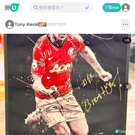
下載App
Tony Kwok
2025/11/03
1
/
6
Next