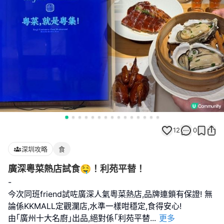
12
0
深圳攻略
食
廣深粵菜熱店試食🤤！利苑平替！
-
今次同班friend試咗廣深人氣粵菜熱店,品牌連鎖有保證! 無
論係KKMALL定觀瀾店,水準一樣咁穩定,食得安心!
由｢廣州十大名廚｣出品,絕對係｢利苑平替
...
更多