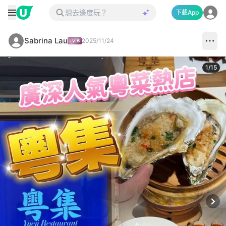
下載App
Sabrina Lau
2025/11/24
1
/
15
Next