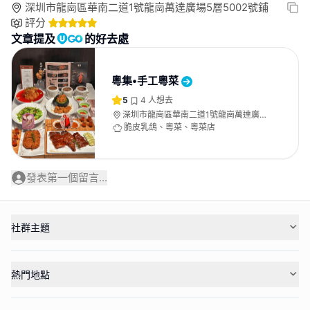
深圳市龍崗區華南二道1號龍崗萬達廣場5層5002號鋪
評分
文章提及
的好去處
粵集•手工粵菜
5
4
人想去
深圳市龍崗區華南二道1號龍崗萬達廣場
5層5002號鋪
脆皮乳鴿、粵菜、粵菜店
發表第一個留言...
社群主題
熱門地點