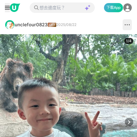
下載App
unclefour0823
2025/08/22
1
/
4
Next