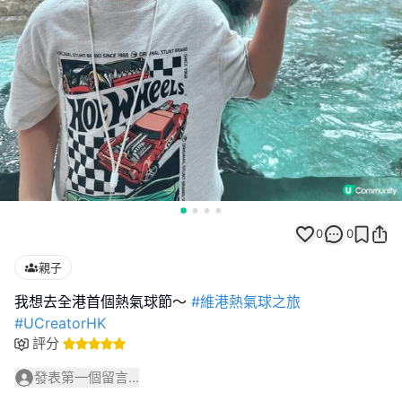
0
0
親子
我想去全港首個熱氣球節～
#維港熱氣球之旅
#UCreatorHK
評分
發表第一個留言...