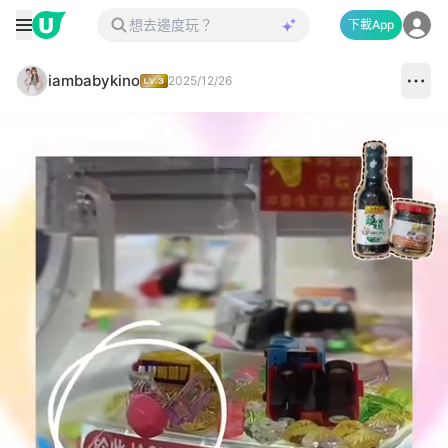
下載App
iambabykino
2025/12/26