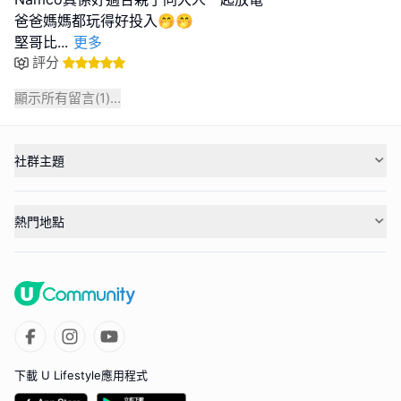
爸爸媽媽都玩得好投入🤭🤭
堅哥比
...
更多
評分
顯示所有留言(
1
)...
社群主題
熱門地點
下載 U Lifestyle應用程式