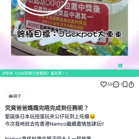
Loaded
:
Unmute
100.00%
參與《Chill賞親子放電祭》贏巨獎！
59
1
親子
究竟爸爸媽媽完唔完成到任務呢？
聖誕係日本玩扭蛋玩夾公仔玩到上咗癮😆
今次我哋就去咗香港Namco繼續盡情放肆玩!!
Namco真係好適合親子同大人一起放電