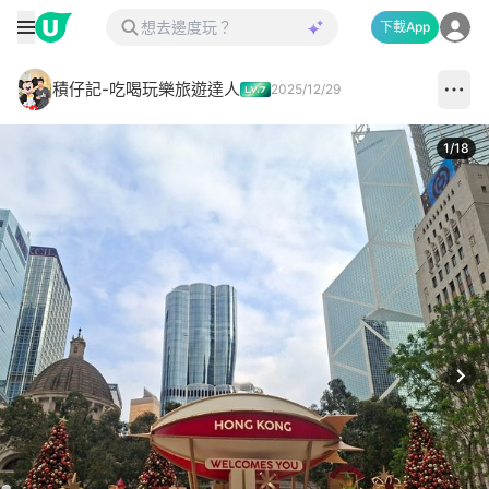
下載App
積仔記-吃喝玩樂旅遊達人
2025/12/29
1
/
18
Next