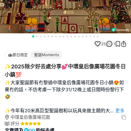
25
1
節日限定
聖誕Moments
✨2025除夕好去處分享💕中環皇后像廣場花園冬日
小鎮💯
✨大家聖誕節有冇黎過中環皇后像廣場花園冬日小鎮😍如
果冇的話，不仿考慮一下除夕31/12晚上或日間時份黎行下
🤣
✨️今年有20米高巨型聖誕樹和以玩具來做主題的大
...
更多
中環皇后像廣場花園
評分
文章提及
的好去處