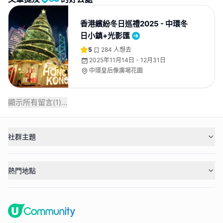
香港繽紛冬日巡禮2025 - 中環冬
日小鎮+光影匯
5
284
人想去
2025年11月14日 - 12月31日
中環皇后像廣場花園
顯示所有留言(
1
)...
社群主題
熱門地點