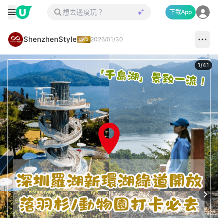
下載App
ShenzhenStyle
2026/01/30
1
/
41
Next