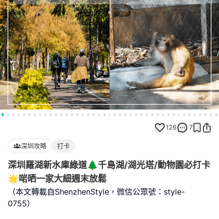
126
7
深圳攻略
打卡
深圳羅湖新水庫綠道🌲千島湖/湖光塔/動物園必打卡
🌟啱晒一家大細週末放鬆
（本文轉載自ShenzhenStyle，微信公眾號：style-
0755）