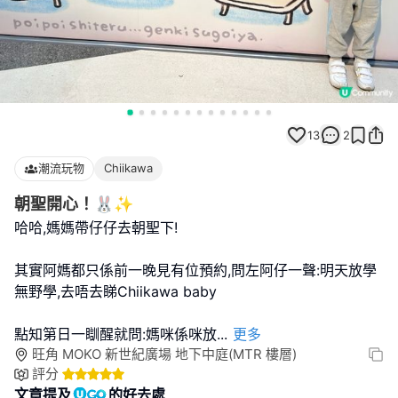
13
2
潮流玩物
Chiikawa
朝聖開心！🐰✨
哈哈,媽媽帶仔仔去朝聖下!
其實阿媽都只係前一晚見有位預約,問左阿仔一聲:明天放學
無野學,去唔去睇Chiikawa baby
點知第日一瞓醒就問:媽咪係咪放
...
更多
旺角 MOKO 新世紀廣場 地下中庭(MTR 樓層)
評分
文章提及
的好去處