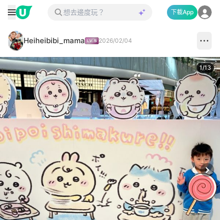
下載App
Heiheibibi_mama
2026/02/04
1
/
13
Next