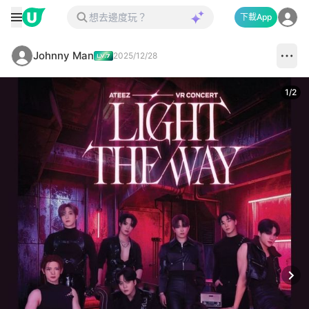
下載App
Johnny Man
2025/12/28
1
/
2
Next