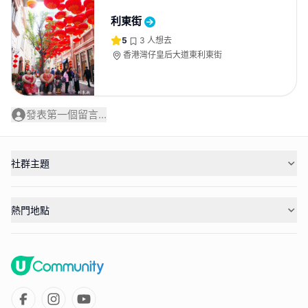
利東街
5
3
人想去
香港灣仔皇后大道東利東街
發表第一個留言...
社群主題
熱門地點