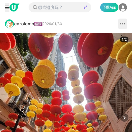
下載App
carolcmn
2026/01/30
1
/
2
Next