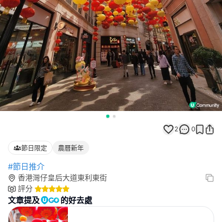
2
0
節日限定
農曆新年
#節日推介
香港灣仔皇后大道東利東街
評分
文章提及
的好去處