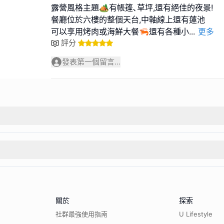
露營風格主題🏕️有帳篷､草坪,還有絕佳的夜景!
餐廳位於六樓的整個天台,中軸線上還有蓮池
可以享用烤肉或海鮮大餐🦐還有各種小
...
更多
評分
發表第一個留言...
關於
探索
社群最強使用指南
U Lifestyle