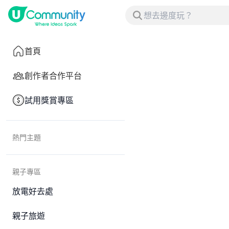
首頁
創作者合作平台
試用獎賞專區
熱門主題
親子專區
放電好去處
親子旅遊