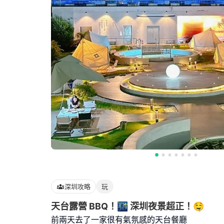
深圳攻略
玩
天台露營 BBQ！🌃 深圳夜景超正！🤤
前兩天去了一家很有氣氛感的天台餐廳