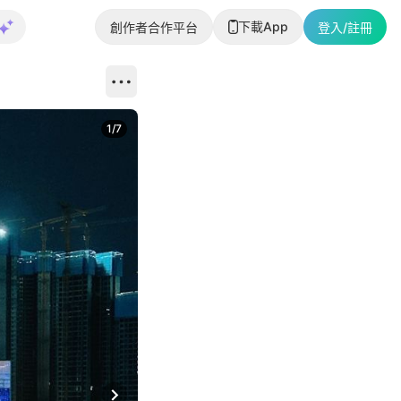
下載App
創作者合作平台
登入/註冊
1
/
7