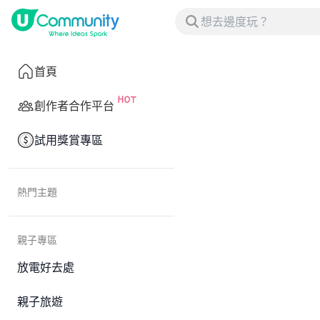
首頁
創作者合作平台
試用獎賞專區
熱門主題
親子專區
放電好去處
親子旅遊