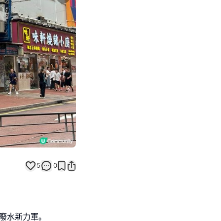
Next slide
5
0
廢水新力軍｡