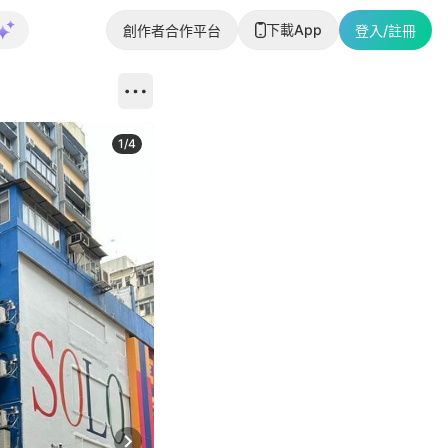
下載App
創作者合作平台
登入/註冊
1
/
4