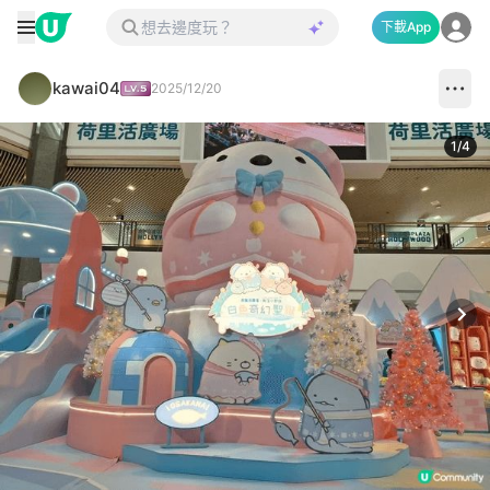
下載App
kawai04
2025/12/20
1
/
4
Next