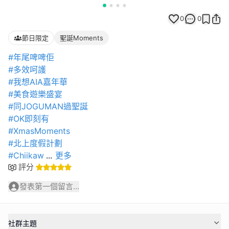
0
0
節日限定
聖誕Moments
#年尾啤啤佢
#多效呵護
#我想AIA嘉年華
#美食遊樂盛宴
#同JOGUMAN過聖誕
#OK即刻有
#XmasMoments
#北上度假計劃
#Chiikaw
...
更多
評分
發表第一個留言...
社群主題