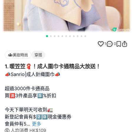
1
0
美妝時尚
穿搭
1. 暖笠笠🧣！成人圍巾卡通精品大放送！
📣Sanrio|成人針織圍巾📣
超過3000件卡通商品
買🈵3件產品享5️⃣%折扣
今天下單明天可收到🚛
新登記會員有$2️⃣0️⃣現金優惠券
會員仲有5️
...
更多
人均消費
HK$
109