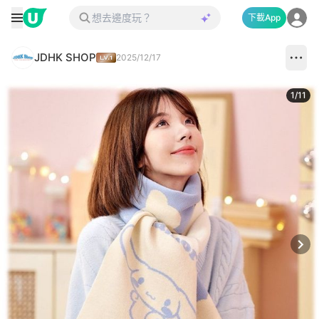
下載App
JDHK SHOP
2025/12/17
1
/
11
Next