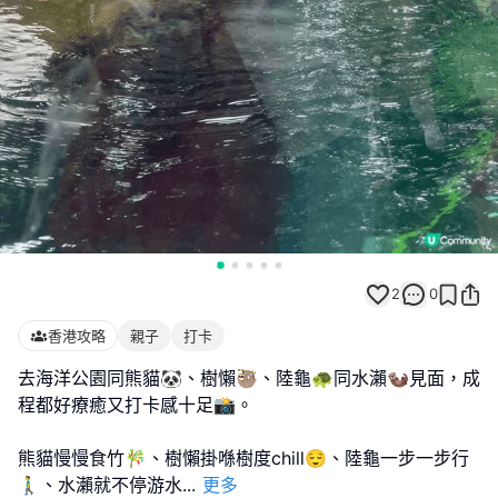
2
0
香港攻略
親子
打卡
去海洋公園同熊貓🐼、樹懶🦥、陸龜🐢同水瀨🦦見面，成
程都好療癒又打卡感十足📸。
熊貓慢慢食竹🎋、樹懶掛喺樹度chill😌、陸龜一步一步行
🚶‍♂️、水瀨就不停游水
...
更多