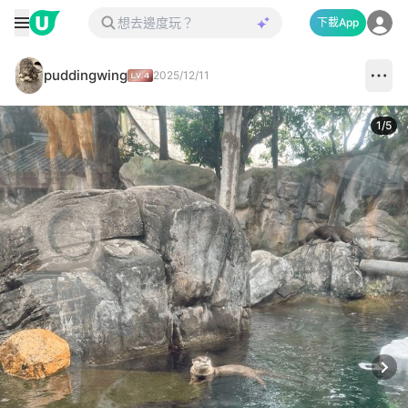
下載App
puddingwing
2025/12/11
1
/
5
Next