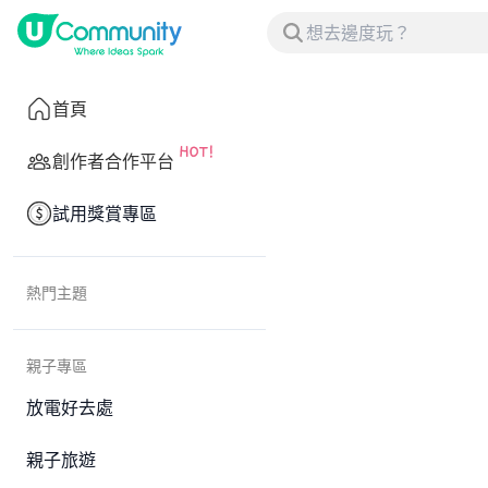
首頁
創作者合作平台
試用獎賞專區
熱門主題
親子專區
放電好去處
親子旅遊