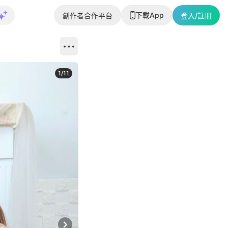
下載App
創作者合作平台
登入/註冊
1
/
11