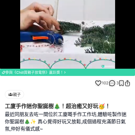
Loaded
:
Unmute
70.00%
參與《Chill賞親子放電祭》贏巨獎！
102
3
親子
工廈手作迷你聖誕樹🎄！超治癒又好玩🥳！
最近同朋友去咗一間位於工廈嘅手作工作坊,體驗咗製作迷
你聖誕樹🎄✨ 真心覺得好玩又放鬆,成個過程充滿節日氣
氛,仲好有儀式感~