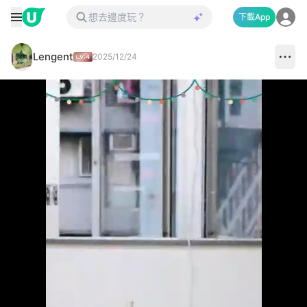
下載App
Lengent
2025/12/24