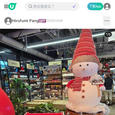
下載App
Hirofumi Pang
2025/12/08
1
/
5
Next