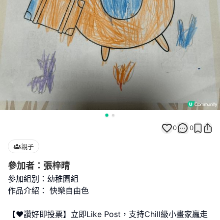
0
0
親子
參加者：張梓晴
參加組別：幼稚園組
作品介紹： 快樂自由色
【❤️讚好即投票】立即Like Post，支持Chill級小畫家贏走