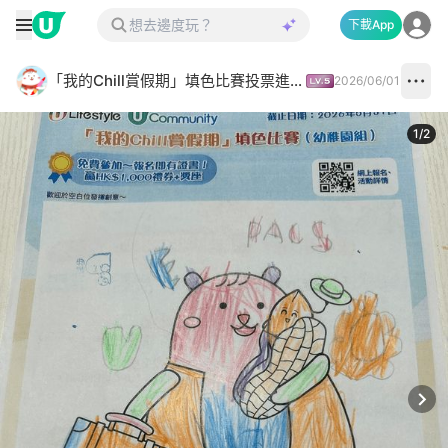
下載App
「我的Chill賞假期」填色比賽投票進行中✅
2026/06/01
1
/
2
Next