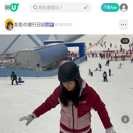
下載App
彭彭の旅行日記
2025/12/21
1
/
3
Next