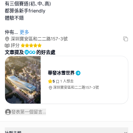
有三個賽道(初､中､高)
都算係新手friendly
體驗不錯
仲有
...
更多
深圳寶安區和二二路157-3號
評分
文章提及
的好去處
華發冰雪世界
5
1
人想去
深圳寶安區和二二路157-3號
發表第一個留言...
社群主題