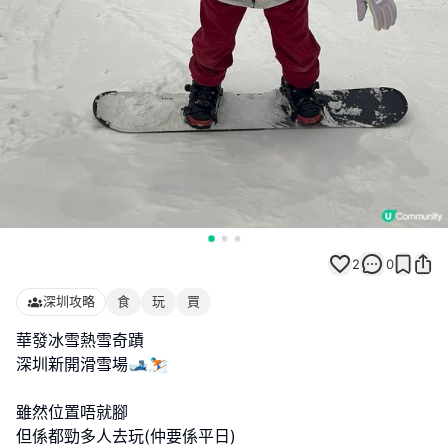
2
0
深圳攻略
食
玩
買
華發冰雪熱雪奇蹟
深圳新開滑雪場🎿⛷️
雖然位置唔就腳
但係都勁多人去玩(仲要係平日)