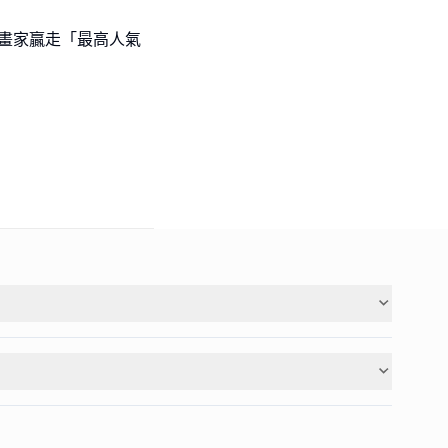
l級小畫家贏走「最高人氣