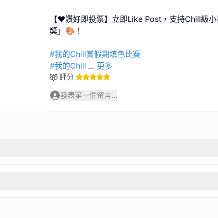
【❤️讚好即投票】立即Like Post，支持Chil
獎」🎨！
#我的Chill賞假期填色比賽
#我的Chill
...
更多
評分
發表第一個留言...