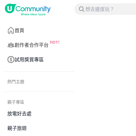
首頁
創作者合作平台
試用獎賞專區
熱門主題
親子專區
放電好去處
親子旅遊