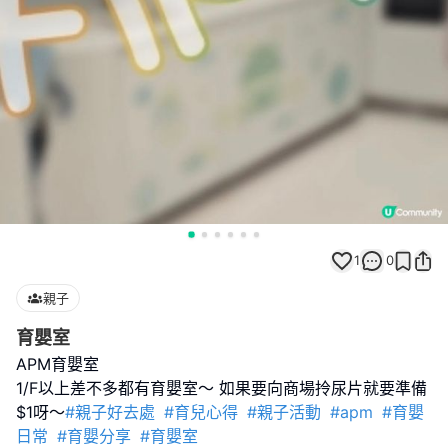
1
0
親子
育嬰室
APM育嬰室
1/F以上差不多都有育嬰室～ 如果要向商場拎尿片就要準備
$1呀～
#親子好去處
#育兒心得
#親子活動
#apm
#育嬰
日常
#育嬰分享
#育嬰室