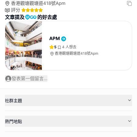
香港觀塘觀塘道418號Apm
評分
文章提及
的好去處
APM
5
4
人想去
香港觀塘觀塘道418號Apm
發表第一個留言...
社群主題
熱門地點