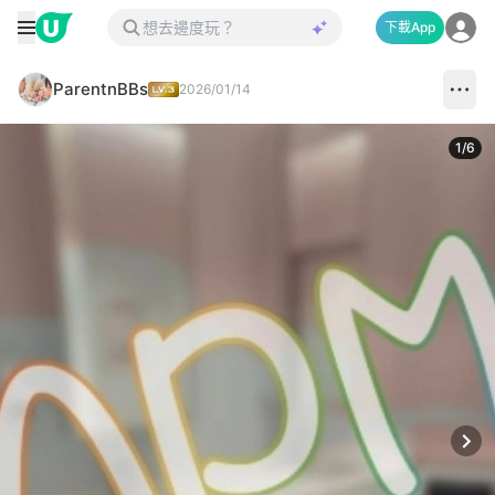
下載App
ParentnBBs
2026/01/14
1
/
6
Next