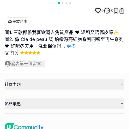
0
0
美妝時尚
圖1. 三款都係我喜歡嘅去角質產品 ❤️ 溫和又唔傷皮膚✨
圖2. 係 Cle de peau 嘅 鉑鑽源亮細胞系列同臻至再生系列
❤️ 好啱冬天用！滋潤保濕得
...
更多
評分
發表第一個留言...
社群主題
熱門地點