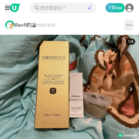
下載App
Ravfi
2025/12/20
1
/
4
Next