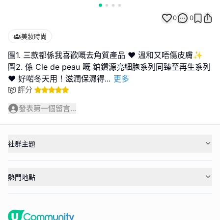
0
0
美妝時尚
圖1. 三款都係我喜歡嘅去角質產品 ❤️ 溫和又唔傷皮膚✨
圖2. 係 Cle de peau 嘅 鉑鑽源亮細胞系列同臻至再生系列
❤️ 好啱冬天用！滋潤保濕得
...
更多
評分
發表第一個留言...
社群主題
熱門地點