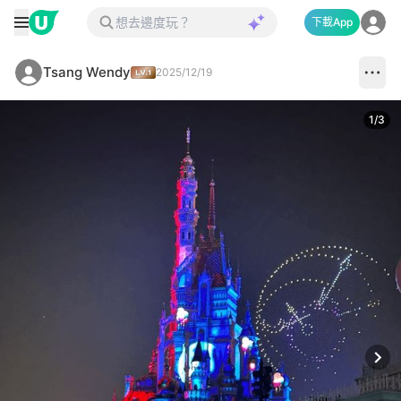
下載App
Tsang Wendy
2025/12/19
1
/
3
Next