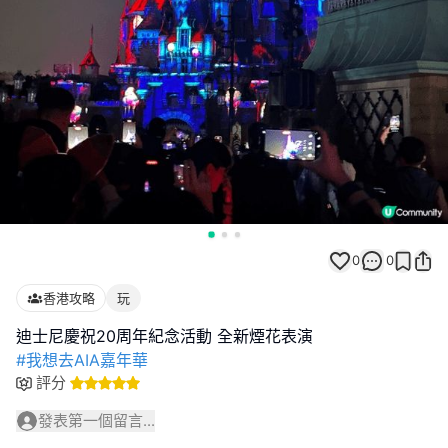
0
0
香港攻略
玩
#我想去AIA嘉年華
評分
發表第一個留言...