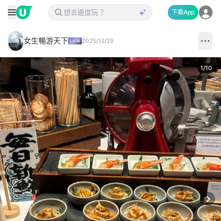
下載App
女生暢游天下
2025/12/29
1
/
10
Next