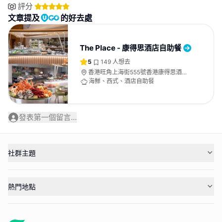
評分
文章提及
的好去處
The Place - 康得思酒店自助餐
5
149
人想去
香港旺角上海街555號香港康得思酒店L
樓
海鮮、西式、酒店自助餐
發表第一個留言...
社群主題
熱門地點