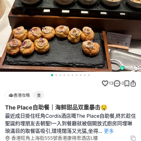
13
0
香港攻略
食
The Place自助餐｜海鲜甜品双重暴击🤤
最近成日掛住旺角Cordis酒店嘅The Place自助餐,終於趁住
聖誕約埋朋友去朝聖!一入到餐廳就被個開放式廚房同埋琳
琅滿目的取餐區吸引,環境闊落又光猛,坐得
...
更多
香港旺角上海街555號香港康得思酒店L樓