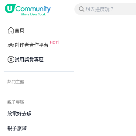
首頁
創作者合作平台
試用獎賞專區
熱門主題
親子專區
放電好去處
親子旅遊