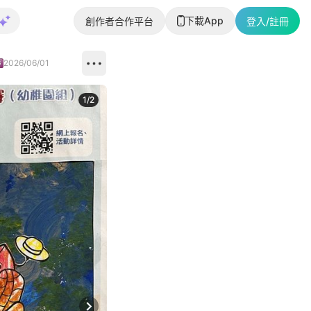
下載App
創作者合作平台
登入/註冊
2026/06/01
1
/
2
即睇更多社